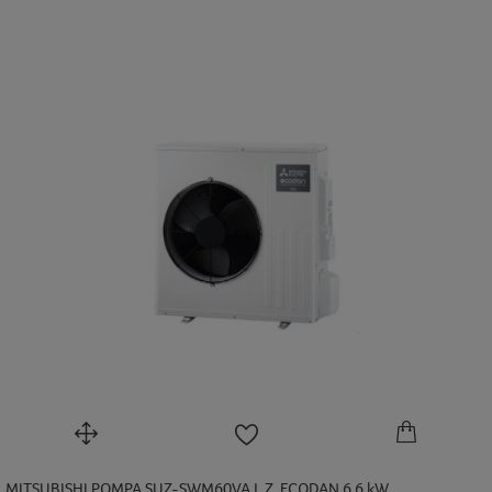
MITSUBISHI POMPA SUZ-SWM60VA J. Z. ECODAN 6,6 kW