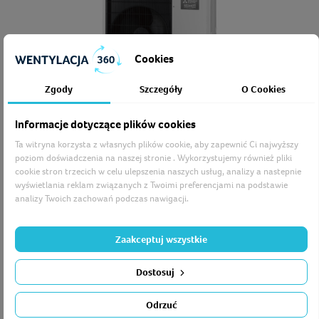
Cookies
Zgody
Szczegóły
O Cookies
Informacje dotyczące plików cookies
Ta witryna korzysta z własnych plików cookie, aby zapewnić Ci najwyższy
poziom doświadczenia na naszej stronie . Wykorzystujemy również pliki
cookie stron trzecich w celu ulepszenia naszych usług, analizy a nastepnie
wyświetlania reklam związanych z Twoimi preferencjami na podstawie
MITSUBISHI POMPA PUD-SHWM120YAA J. Z. ZUBADAN 12,0 kW
analizy Twoich zachowań podczas nawigacji.
Cena
31 764,15 zł
Zaakceptuj wszystkie
Dostosuj
Odrzuć