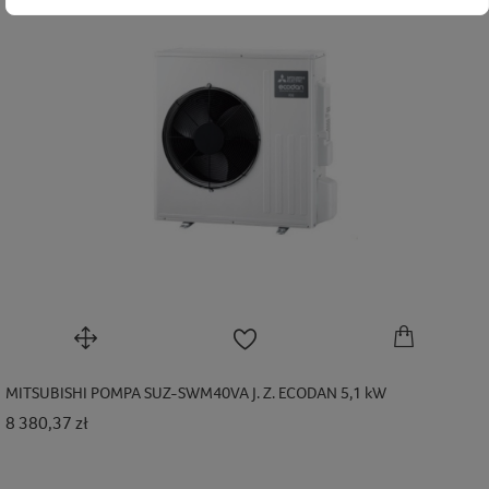
MITSUBISHI POMPA SUZ-SWM40VA J. Z. ECODAN 5,1 kW
Cena
8 380,37 zł