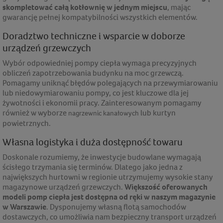
skompletować całą kotłownię w jednym miejscu
, mając
gwarancję pełnej kompatybilności wszystkich elementów.
Doradztwo techniczne i wsparcie w doborze
urządzeń grzewczych
Wybór odpowiedniej pompy ciepła wymaga precyzyjnych
obliczeń zapotrzebowania budynku na moc grzewczą.
Pomagamy uniknąć błędów polegających na przewymiarowaniu
lub niedowymiarowaniu pompy, co jest kluczowe dla jej
żywotności i ekonomii pracy. Zainteresowanym pomagamy
również w wyborze
lub kurtyn
nagrzewnic kanałowych
powietrznych.
Własna logistyka i duża dostępność towaru
Doskonale rozumiemy, że inwestycje budowlane wymagają
ścisłego trzymania się terminów. Dlatego jako jedna z
największych hurtowni w regionie utrzymujemy wysokie stany
magazynowe urządzeń grzewczych.
Większość oferowanych
modeli pomp ciepła jest dostępna od ręki w naszym magazynie
w Warszawie
. Dysponujemy własną flotą samochodów
dostawczych, co umożliwia nam bezpieczny transport urządzeń