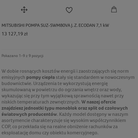
MITSUBISHI POMPA SUZ-SWM80VA J. Z. ECODAN 7,1 kW
Cena
13 127,19 zł
Pokazano 1-9 z 9 pozycji
W dobie rosnących kosztów energii i zaostrzających się norm
emisyjnych
pompy ciepła
stały się standardem w nowoczesnym
budownictwie. Urządzenia te wykorzystują energię
skumulowaną w powietrzu do ogrzania wnętrz oraz wody,
wykazując się przy tym wyjątkową sprawnością nawet przy
niskich temperaturach zewnętrznych.
W naszej ofercie
znajdziesz jednostki typu monoblok oraz split od czołowych
światowych producentów
. Każdy model dostępny w naszym
asortymencie charakteryzuje się wysokim współczynnikiem
COP, co przekłada się na realne obniżenie rachunków za
eksploatację domu czy obiektu komercyjnego.