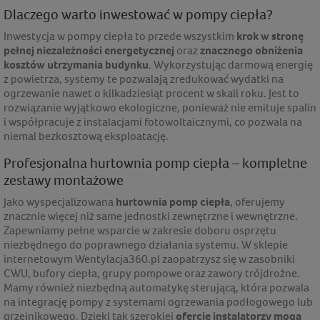
Dlaczego warto inwestować w pompy ciepła?
Inwestycja w pompy ciepła to przede wszystkim
krok w stronę
pełnej niezależności energetycznej
oraz
znacznego obniżenia
kosztów utrzymania budynku
. Wykorzystując darmową energię
z powietrza, systemy te pozwalają zredukować wydatki na
ogrzewanie nawet o kilkadziesiąt procent w skali roku. Jest to
rozwiązanie wyjątkowo ekologiczne, ponieważ nie emituje spalin
i współpracuje z instalacjami fotowoltaicznymi, co pozwala na
niemal bezkosztową eksploatację.
Profesjonalna hurtownia pomp ciepła – kompletne
zestawy montażowe
Jako wyspecjalizowana
hurtownia pomp ciepła
, oferujemy
znacznie więcej niż same jednostki zewnętrzne i wewnętrzne.
Zapewniamy pełne wsparcie w zakresie doboru osprzętu
niezbędnego do poprawnego działania systemu. W sklepie
internetowym Wentylacja360.pl zaopatrzysz się w zasobniki
CWU, bufory ciepła, grupy pompowe oraz zawory trójdrożne.
Mamy również niezbędną automatykę sterującą, która pozwala
na integrację pompy z systemami ogrzewania podłogowego lub
grzejnikowego. Dzięki tak szerokiej
ofercie instalatorzy mogą