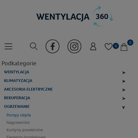
0
0
Podkategorie
WENTYLACJA
➤
KLIMATYZACJA
➤
AKCESORIA ELEKTRYCZNE
➤
REKUPERACJA
➤
OGRZEWANIE
➤
Pompy ciepła
Nagrzewnice
Kurtyny powietrzne
Elementy kominkowe