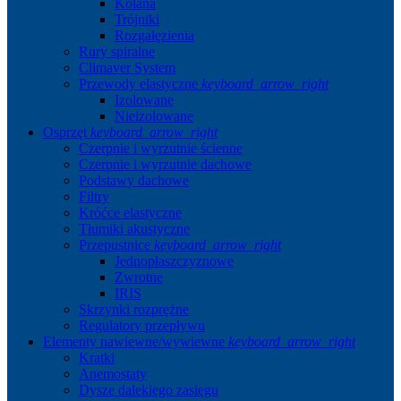
Kolana
Trójniki
Rozgałęzienia
Rury spiralne
Climaver System
Przewody elastyczne
keyboard_arrow_right
Izolowane
Nieizolowane
Osprzęt
keyboard_arrow_right
Czerpnie i wyrzutnie ścienne
Czerpnie i wyrzutnie dachowe
Podstawy dachowe
Filtry
Króćce elastyczne
Tłumiki akustyczne
Przepustnice
keyboard_arrow_right
Jednopłaszczyznowe
Zwrotne
IRIS
Skrzynki rozprężne
Regulatory przepływu
Elementy nawiewne/wywiewne
keyboard_arrow_right
Kratki
Anemostaty
Dysze dalekiego zasięgu