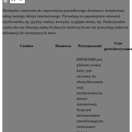
Niezbędne ciasteczka do zapewnienia prawidłowego działania i świadczenia
usług naszego sklepu internetowego. Pozwalają na zapamiętanie ustawień
użytkownika, np. języka, waluty, koszyka, wyglądu strony, itp. Funkcjonalne
ciasteczka nie zbierają żadnych danych osobowych ani nie przesyłają żadnych
informacji do zewnętrznych stron.
Czas
Cookies
Dostawca
Przeznaczenie
przechowywani
PHPSESSID jest
plikiem cookie,
który jest
używany do
identyfikowania
sesji
użytkownika na
stronie
internetowej.
Sesja jest
mechanizmem
umożliwiającym
zachowanie