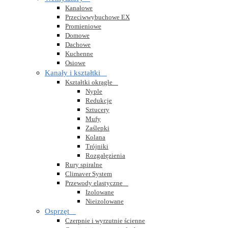
Kanałowe
Przeciwwybuchowe EX
Promieniowe
Domowe
Dachowe
Kuchenne
Osiowe
Kanały i kształtki

Kształtki okrągłe

Nyple
Redukcje
Sztucery
Mufy
Zaślepki
Kolana
Trójniki
Rozgałęzienia
Rury spiralne
Climaver System
Przewody elastyczne

Izolowane
Nieizolowane
Osprzęt

Czerpnie i wyrzutnie ścienne