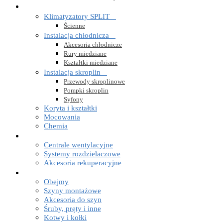
KLIMATYZACJA


Klimatyzatory SPLIT

Ścienne
Instalacja chłodnicza

Akcesoria chłodnicze
Rury miedziane
Kształtki miedziane
Instalacja skroplin

Przewody skroplinowe
Pompki skroplin
Syfony
Koryta i kształtki
Mocowania
Chemia
REKUPERACJA


Centrale wentylacyjne
Systemy rozdzielaczowe
Akcesoria rekuperacyjne
MATERIAŁY MONTAŻOWE


Obejmy
Szyny montażowe
Akcesoria do szyn
Śruby, pręty i inne
Kotwy i kołki