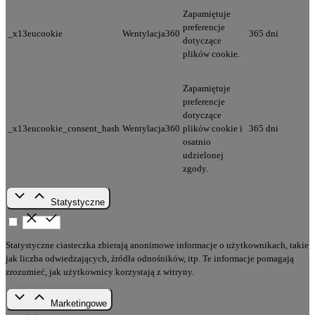
Zapamiętuje
preferencje
_x13eucookie
Wentylacja360
365 dni
dotyczące
plików cookie.
Zapamiętuje
preferencje
dotyczące
_x13eucookie_consent_hash
Wentylacja360
plików cookie i
365 dni
osatnio
udzielonej
zgody.
Statystyczne
Statystyczne ciasteczka zbierają anonimowe informacje o użytkownikach, takie
jak liczba odwiedzających, źródła odnośników, itp. Te informacje pomagają
zrozumieć, jak użytkownicy korzystają z witryny.
Marketingowe