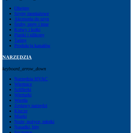
Obejmy
Szyny montażowe
Akcesoria do szyn
Śruby, pręty i inne
Kotwy i kołki
Pianki i silikony
Taśmy
Produkcja kanałów
NARZĘDZIA
keyboard_arrow_down
Narzędzia HVAC
Wiertnice
Szlifierki
Wiertarki
Wiertła
Zestawy narzędzi
Klucze
Miarki
Noże, nożyce, młotki
Nasadki, bity
Szczypce