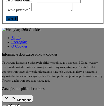
Twój adres e-mail:
*
Twoje pytanie:
Cookies
Zgody
Szczegóły
O Cookies
Informacje dotyczące plików cookies
Ta witryna korzysta z własnych plików cookie, aby zapewnić Ci najwyższy
poziom doświadczenia na naszej stronie . Wykorzystujemy również pliki
cookie stron trzecich w celu ulepszenia naszych usług, analizy a nastepnie
wyświetlania reklam związanych z Twoimi preferencjami na podstawie analizy
Twoich zachowań podczas nawigacji.
Zarządzanie plikami cookies
Niezbędne