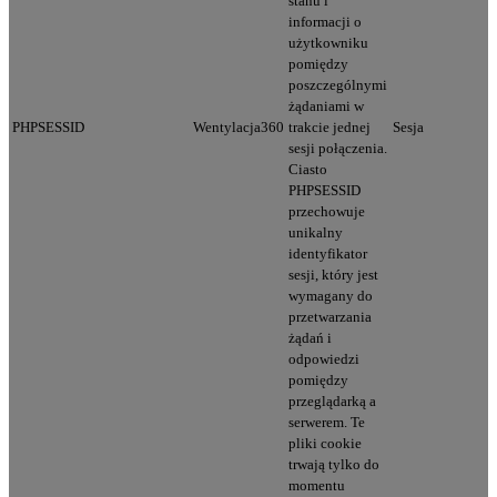
stanu i
informacji o
użytkowniku
pomiędzy
poszczególnymi
żądaniami w
PHPSESSID
Wentylacja360
trakcie jednej
Sesja
sesji połączenia.
Ciasto
PHPSESSID
przechowuje
unikalny
identyfikator
sesji, który jest
wymagany do
przetwarzania
żądań i
odpowiedzi
pomiędzy
przeglądarką a
serwerem. Te
pliki cookie
trwają tylko do
momentu