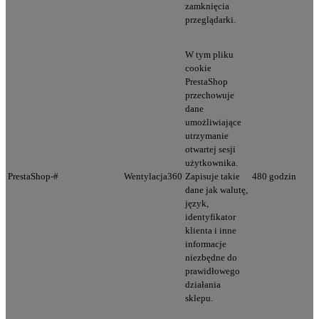
zamknięcia
przeglądarki.
W tym pliku
cookie
PrestaShop
przechowuje
dane
umożliwiające
utrzymanie
otwartej sesji
użytkownika.
PrestaShop-#
Wentylacja360
Zapisuje takie
480 godzin
dane jak walutę,
język,
identyfikator
klienta i inne
informacje
niezbędne do
prawidłowego
działania
sklepu.