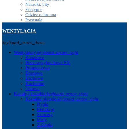
Nasadki, bity
Szczypce
Odzież ochronna
Pozostałe
WENTYLACJA
keyboard_arrow_down
Wentylatory
keyboard_arrow_right
Kanałowe
Przeciwwybuchowe EX
Promieniowe
Domowe
Dachowe
Kuchenne
Osiowe
Kanały i kształtki
keyboard_arrow_right
Kształtki okrągłe
keyboard_arrow_right
Nyple
Redukcje
Sztucery
Mufy
Zaślepki