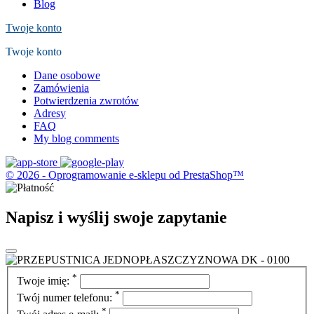
Blog
Twoje konto
Twoje konto
Dane osobowe
Zamówienia
Potwierdzenia zwrotów
Adresy
FAQ
My blog comments
© 2026 - Oprogramowanie e-sklepu od PrestaShop™
Napisz i wyślij swoje zapytanie
*
Twoje imię:
*
Twój numer telefonu:
*