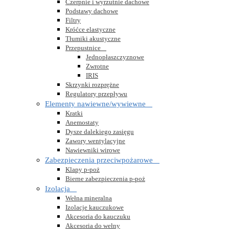
Czerpnie i wyrzutnie dachowe
Podstawy dachowe
Filtry
Króćce elastyczne
Tłumiki akustyczne
Przepustnice

Jednopłaszczyznowe
Zwrotne
IRIS
Skrzynki rozprężne
Regulatory przepływu
Elementy nawiewne/wywiewne

Kratki
Anemostaty
Dysze dalekiego zasięgu
Zawory wentylacyjne
Nawiewniki wirowe
Zabezpieczenia przeciwpożarowe

Klapy p-poż
Bierne zabezpieczenia p-poż
Izolacja

Wełna mineralna
Izolacje kauczukowe
Akcesoria do kauczuku
Akcesoria do wełny