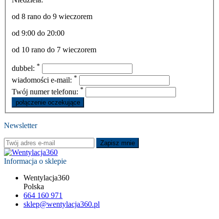
od 8 rano do 9 wieczorem
od 9:00 do 20:00
od 10 rano do 7 wieczorem
*
dubbel:
*
wiadomości e-mail:
*
Twój numer telefonu:
Newsletter
Zapisz mnie
Informacja o sklepie
Wentylacja360
Polska
664 160 971
sklep@wentylacja360.pl