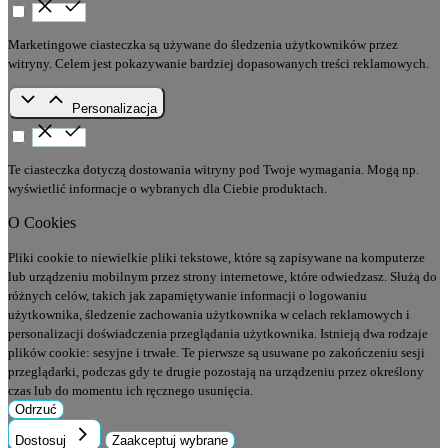
Marketingowe ciasteczka są używane do śledzenia użytkowników przez
witryny. Celem jest pokazywanie bardziej dopasowanych treści reklamowych.
Personalizacja
Te ciasteczka dotyczą dostowania witryny pod Twoje wymagania. Mogą np.
wyświetlić informacje o wybranych dla Ciebie produktach.
O Cookies
Pliki cookie to niewielkie pliki tekstowe, które są zapisywane na komputerze
lub urządzeniu mobilnym przez strony internetowe, które odwiedzasz. Służą do
różnych celów, takich jak zapamiętywanie informacji o logowaniu
użytkownika, śledzenie zachowania użytkownika w celach reklamowych i
personalizacji doświadczenia przeglądania użytkownika. Istnieją dwa rodzaje
plików cookie: sesyjne i trwałe. Te pierwsze są usuwane po zakończeniu sesji
przeglądarki, podczas gdy te drugie pozostają na urządzeniu przez określony
czas lub do momentu ich ręcznego usunięcia.
Odrzuć
Dostosuj
Zaakceptuj wybrane