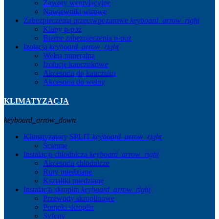
Zawory wentylacyjne
Nawiewniki wirowe
Zabezpieczenia przeciwpożarowe
keyboard_arrow_right
Klapy p-poż
Bierne zabezpieczenia p-poż
Izolacja
keyboard_arrow_right
Wełna mineralna
Izolacje kauczukowe
Akcesoria do kauczuku
Akcesoria do wełny
KLIMATYZACJA
keyboard_arrow_down
Klimatyzatory SPLIT
keyboard_arrow_right
Ścienne
Instalacja chłodnicza
keyboard_arrow_right
Akcesoria chłodnicze
Rury miedziane
Kształtki miedziane
Instalacja skroplin
keyboard_arrow_right
Przewody skroplinowe
Pompki skroplin
Syfony