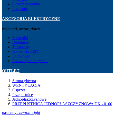
Odzież ochronna
Pozostałe
AKCESORIA ELEKTRYCZNE
keyboard_arrow_down
Siłowniki
Regulatory
Termostaty
Akcesoria 230V
Falowniki
Przewody elektryczne
OUTLET
Strona główna
WENTYLACJA
Osprzęt
Przepustnice
Jednopłaszczyznowe
PRZEPUSTNICA JEDNOPŁASZCZYZNOWA DK - 0100
następny
chevron_right