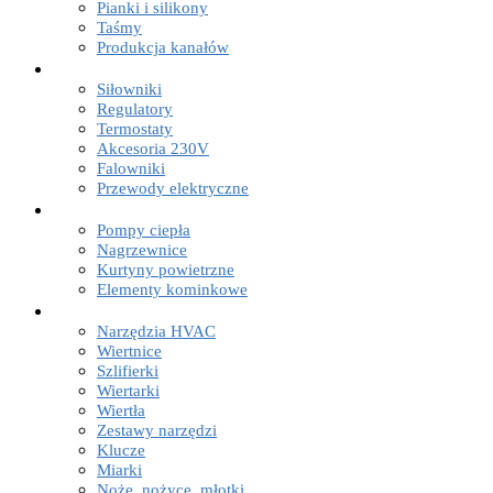
Pianki i silikony
Taśmy
Produkcja kanałów
AKCESORIA ELEKTRYCZNE


Siłowniki
Regulatory
Termostaty
Akcesoria 230V
Falowniki
Przewody elektryczne
OGRZEWANIE


Pompy ciepła
Nagrzewnice
Kurtyny powietrzne
Elementy kominkowe
NARZĘDZIA


Narzędzia HVAC
Wiertnice
Szlifierki
Wiertarki
Wiertła
Zestawy narzędzi
Klucze
Miarki
Noże, nożyce, młotki