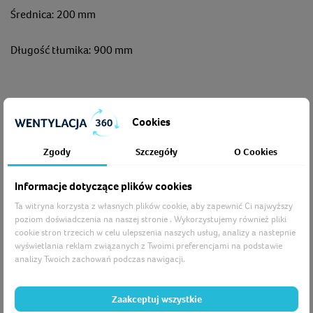
Średnica: 200 mm
Długość tłumika: 900 mm
Zobacz także
Cookies
Zgody
Szczegóły
O Cookies
Informacje dotyczące plików cookies
DEC KLAPA / PRZEPUSTNICA ZWROTNA BDS DN 200
Ta witryna korzysta z własnych plików cookie, aby zapewnić Ci najwyższy
Cena
27,37 zł
poziom doświadczenia na naszej stronie . Wykorzystujemy również pliki
cookie stron trzecich w celu ulepszenia naszych usług, analizy a nastepnie
wyświetlania reklam związanych z Twoimi preferencjami na podstawie
analizy Twoich zachowań podczas nawigacji.
Zaakceptuj wszystkie