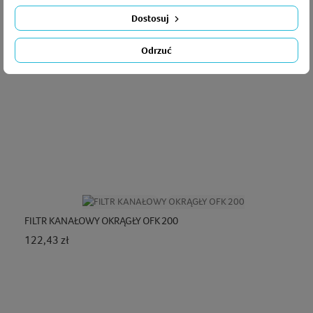
Dostosuj
Odrzuć
FILTR KANAŁOWY OKRĄGŁY OFK 200
Cena
122,43 zł