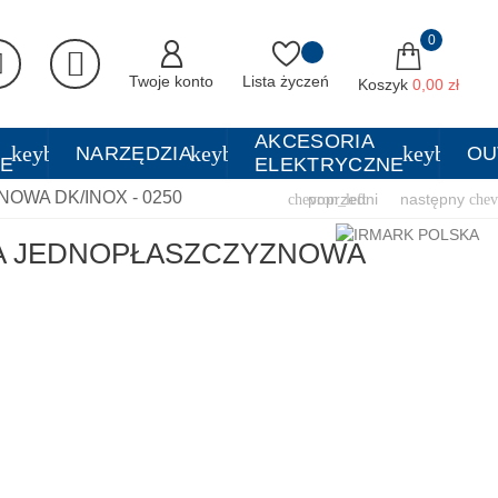
0
Twoje konto
Lista życzeń
Koszyk
0,00 zł
AKCESORIA
wn
keyboard_arrow_down
keyboard_arrow_down
keyboard
NARZĘDZIA
OU
E
ELEKTRYCZNE
WA DK/INOX - 0250
poprzedni
następny
chevron_left
chev
A JEDNOPŁASZCZYZNOWA