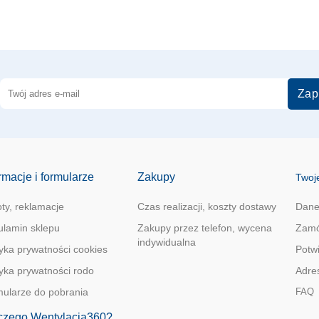
Zap
rmacje i formularze
Zakupy
Twoj
ty, reklamacje
Czas realizacji, koszty dostawy
Dane
lamin sklepu
Zakupy przez telefon, wycena
Zamó
indywidualna
tyka prywatności cookies
Potw
tyka prywatności rodo
Adre
ularze do pobrania
FAQ
czego Wentylacja360?