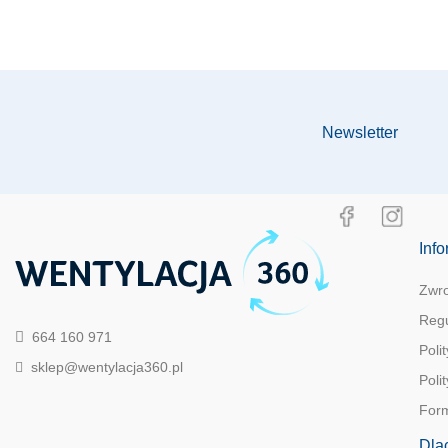
Newsletter
Info
Zwro
Regu
664 160 971
Poli
sklep@wentylacja360.pl
Poli
Form
Dla