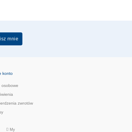
isz mnie
e konto
 osobowe
wienia
ierdzenia zwrotów
sy
My