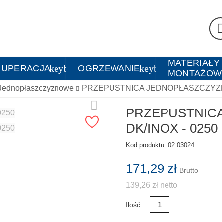
MATERIAŁY
arrow_down
keyboard_arrow_down
keyboard_arrow_do
KUPERACJA
OGRZEWANIE
MONTAŻOW
Jednopłaszczyznowe
PRZEPUSTNICA JEDNOPŁASZCZYZNO
PRZEPUSTNIC
DK/INOX - 0250
Kod produktu:
02.03024
171,29 zł
Brutto
139,26 zł netto
Ilość: